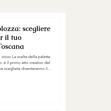
olozza: scegliere
r il tuo
Toscana
ella palette
: è il primo atto creativo del
he scegliete diventeranno il
en place, inviti, luci del
 in cui verrà ricordata
n Toscana, dove la luce
amonto e sera, la tavolozza
io e con l’architettura. Un