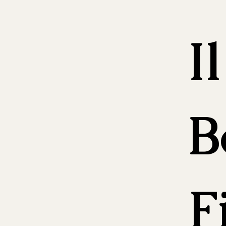
I
B
F