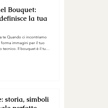
del Bouquet:
efinisce la tua
a te Quando ci incontriamo
 forma immagini per il tuo
 tecnico. Il bouquet è il tuo
pleta l’abito, bilancia la
 matrimonio. Non è qualcosa
le foto online, ma un
ra floreale cucito su di te,
on che hai scelto in Toscana.
 fo
: storia, simboli