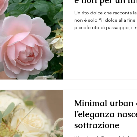
e fiori per un fi
Un rito dolce che racconta la vostra stor
non è solo “il dolce alla fine
piccolo rito di passaggio, il
l’allestimento – luci, fiori, 
un’unica scena, spesso all’ape
Toscana. Come floral designer
la chiusura morbida del racc
lì che i fiori incontrano la do
un’immagine sola, la prom
Minimal urban 
l’eleganza nasc
sottrazione