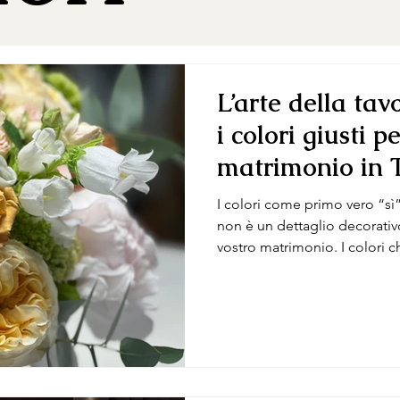
L’arte della tav
i colori giusti pe
matrimonio in 
I colori come primo vero “sì” visivo La scelta d
non è un dettaglio decorativo
vostro matrimonio. I colori c
filo che unisce bouquet, mise 
ricevimento e persino il modo
l’atmosfera di quel giorno. I
cambia molto tra mattino, tr
deve dialogare con il paesagg
casale in pietra, una vi