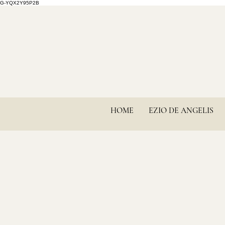
G-YQX2Y95P2B
HOME
EZIO DE ANGELIS