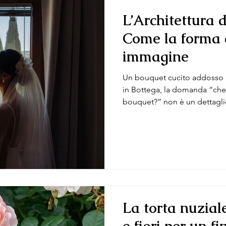
L’Architettura 
Come la forma d
immagine
Un bouquet cucito addosso 
in Bottega, la domanda “che
bouquet?” non è un dettaglio
accessorio più personale: com
figura, racconta lo stile del
da scegliere solo guardando 
piccolo progetto di architettu
sulla tua storia e sulla locati
Rotondo, hand-tied, cascata:
La torta nuziale