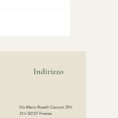
 “tema” e diventa atmosfera,
onio in modo se
Indirizzo
Via Mario Roselli Cecconi 29/r
31/r 50127 Firenze