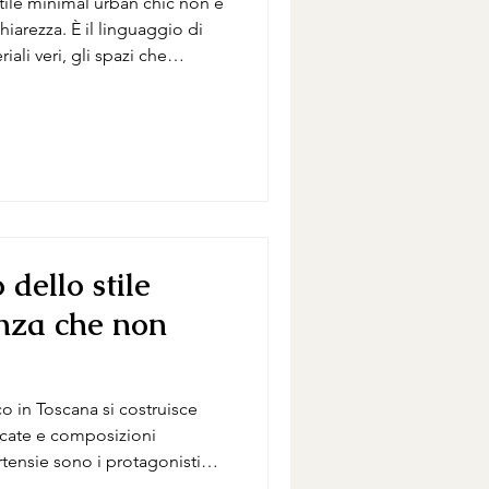
stile minimal urban chic non è
hiarezza. È il linguaggio di
iali veri, gli spazi che
 ispirato a questo mondo, non
 elemento ha un senso preciso,
ogare con l’architettura, non
igner a Firenze vedo in
ssima: creare emozione
 dello stile
anza che non
co in Toscana si costruisce
licate e composizioni
rtensie sono i protagonisti
resta armoniosa anche