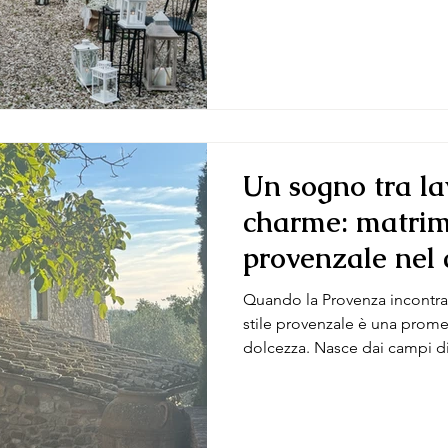
guardata tra trent’anni. Un m
anche dopo molti anni Tra tu
cambiano stagione dopo stagi
quello che resiste. È la scel
che, riguardato tra venti o tr
Un sogno tra l
charme: matri
provenzale nel 
Toscana
Quando la Provenza incontra 
stile provenzale è una prome
dolcezza. Nasce dai campi di
Francia, dalle case color past
dal vento. Quando questo im
paesaggio toscano – vigne, cas
colline morbide – succede qua