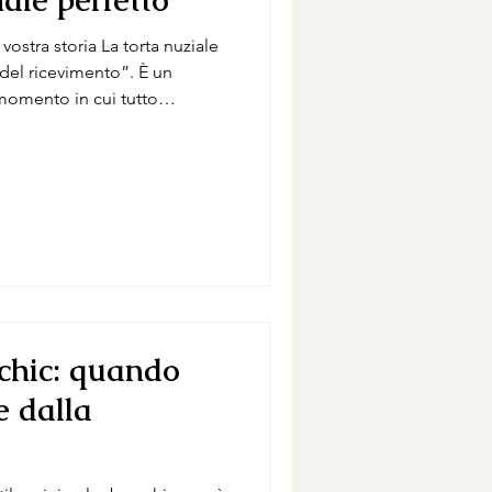
nale perfetto
ia La torta nuziale
 del ricevimento”. È un
 momento in cui tutto
musica, location – converge in
rto, sotto il cielo della
, vedo nel taglio della torta
onto visivo del matrimonio: è
lcezza e sigillano, in
chic: quando
e dalla