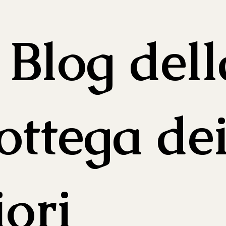
l Blog dell
ottega de
iori