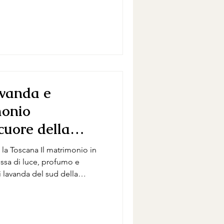
atrimonio che resta bello
tte le tendenze che
one, lo stile classico è
ta di chi sogna un matrimonio
ent’anni nelle foto
avanda e
monio
cuore della
la Toscana Il matrimonio in
ssa di luce, profumo e
 lavanda del sud della
ello, dai tessuti naturali mossi
maginario incontra il
ali in pietra, cipressi,
lcosa di speciale: lo stile