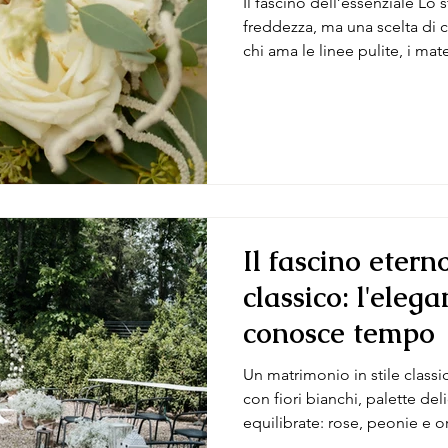
Il fascino dell’essenziale Lo 
freddezza, ma una scelta di c
chi ama le linee pulite, i mater
respirano. In un matrimonio
c’è nulla di superfluo: ogni
ogni fiore è pensato per dial
per coprirla. Come floral des
questo stile una sfida belli
togliendo, non aggiungend
Il fascino eterno
classico: l'eleg
conosce tempo
Un matrimonio in stile classi
con fiori bianchi, palette de
equilibrate: rose, peonie e o
naturali di un’eleganza che 