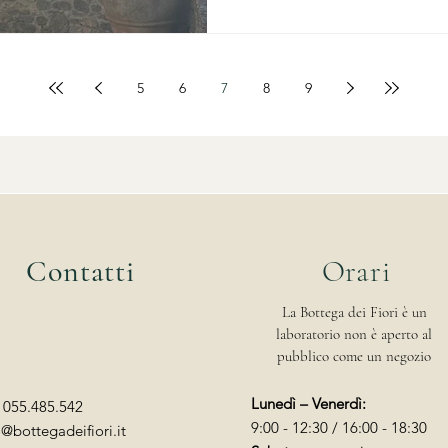
provenzale smette di essere
un modo di vivere il matrim
5
6
7
8
9
Contatti
Orari
La Bottega dei Fiori è un
laboratorio non è aperto al
pubblico come un negozio
Lunedì – Venerdì:
: 055.485.542
9:00 - 12:30 / 16:00 - 18:30
o@bottegadeifiori.it