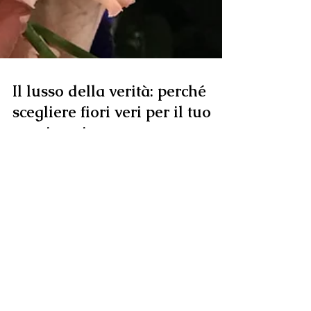
Il lusso della verità: perché
scegliere fiori veri per il tuo
matrimonio
La voglia di qualcosa di vero Viviamo immersi negli
schermi, tra immagini perfette e filtri continui.
Proprio per questo, quando arriva il momento del
matrimonio, molte coppie sentono il bisogno
opposto: respirare qualcosa di autentico. I fiori
veri, in un wedding in Tuscany, non sono solo una
scelta estetica, ma un modo per riportare al