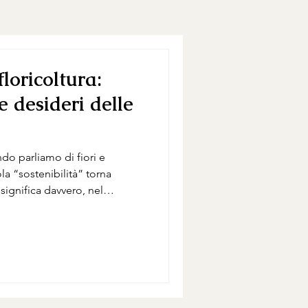
floricoltura:
 e desideri delle
do parliamo di fiori e
la “sostenibilità” torna
ignifica davvero, nel
to floreale sostenibile per il
 nel Chianti o in Val d’Orcia?
 la sostenibilità non è uno
are quotidiano. Ogni stelo
on sé una storia: da dove
ale impr