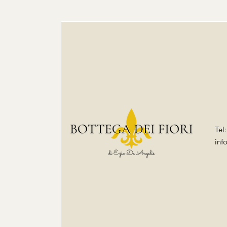
Tel
inf