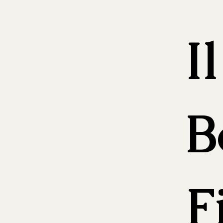
I
B
F