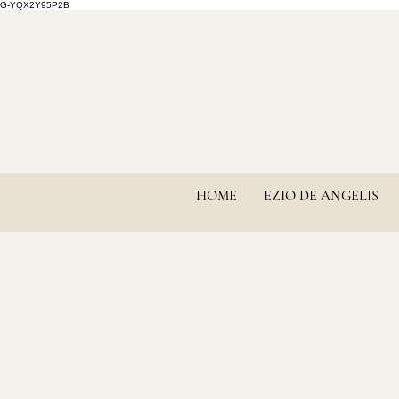
G-YQX2Y95P2B
HOME
EZIO DE ANGELIS