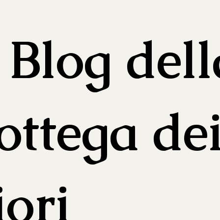
l Blog dell
ottega de
iori