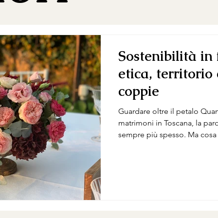
Sostenibilità in 
etica, territorio
coppie
Guardare oltre il petalo Quan
matrimoni in Toscana, la paro
sempre più spesso. Ma cosa s
concreto, scegliere un proget
proprio matrimonio a Firenze,
Nel mio laboratorio a Firenze
slogan, ma un modo di lavor
che entra in Bottega porta c
arriva, chi lo ha coltivato, qu