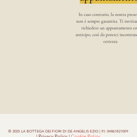
In caso contrario, la nostra pres
non è sempre garantita. Ti inviti
richiedere un appuntamento c
anticipo, così da poterci incontrar
certezza
© 2025 LA BOTTEGA DEI FIORI DI DE ANGELIS EZIO | P.I: 04861821009
| Privacy Policy |
Cookie Policy