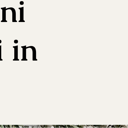
ni
 in