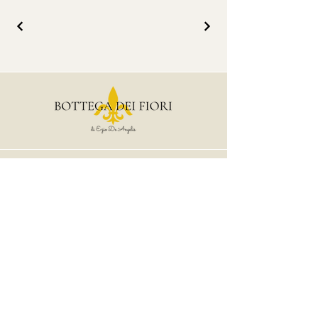
Contatti
Tel:
055.485.542
info@bottegadeifiori.it
Orari
La Bottega dei Fiori è un laboratorio non è