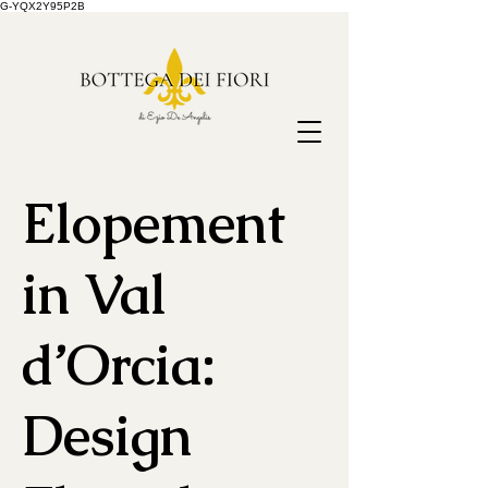
G-YQX2Y95P2B
Elopement
in Val
d’Orcia:
Design