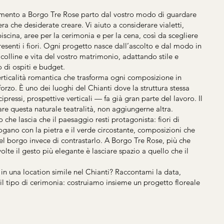
mento a Borgo Tre Rose parto dal vostro modo di guardare
a che desiderate creare. Vi aiuto a considerare vialetti,
 piscina, aree per la cerimonia e per la cena, così da scegliere
esenti i fiori. Ogni progetto nasce dall’ascolto e dal modo in
, colline e vita del vostro matrimonio, adattando stile e
 di ospiti e budget.
rticalità romantica che trasforma ogni composizione in
forzo. È uno dei luoghi del Chianti dove la struttura stessa
 cipressi, prospettive verticali — fa già gran parte del lavoro. Il
 questa naturale teatralità, non aggiungerne altra.
che lascia che il paesaggio resti protagonista: fiori di
ogano con la pietra e il verde circostante, composizioni che
el borgo invece di contrastarlo. A Borgo Tre Rose, più che
olte il gesto più elegante è lasciare spazio a quello che il
 in una location simile nel Chianti? Raccontami la data,
il tipo di cerimonia: costruiamo insieme un progetto floreale