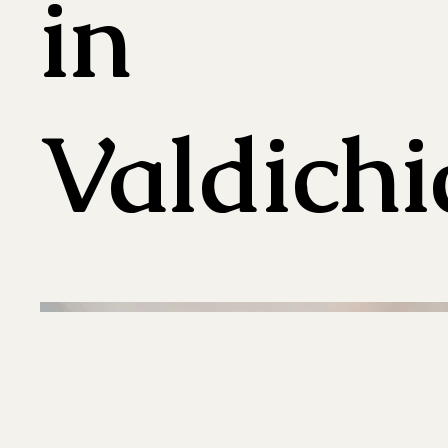
in
Valdich