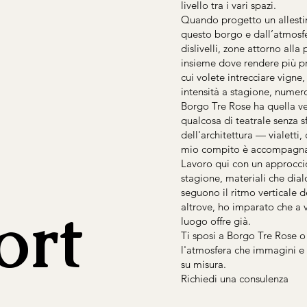
livello tra i vari spazi.
Quando progetto un allesti
questo borgo e dall’atmosfer
dislivelli, zone attorno alla
insieme dove rendere più pr
cui volete intrecciare vigne
intensità a stagione, numero
Borgo Tre Rose ha quella ve
qualcosa di teatrale senza s
dell'architettura — vialetti,
mio compito è accompagnare
Lavoro qui con un approccio 
stagione, materiali che dial
seguono il ritmo verticale d
ort
altrove, ho imparato che a v
luogo offre già.
Ti sposi a Borgo Tre Rose o
l'atmosfera che immagini e 
su misura.
Richiedi una consulenza