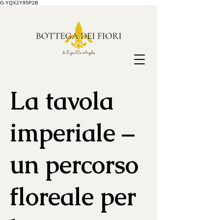
G-YQX2Y95P2B
La tavola
imperiale –
un percorso
floreale per