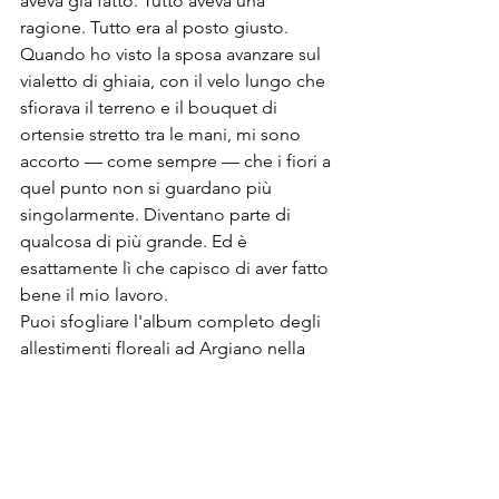
aveva già fatto. Tutto aveva una 
ragione. Tutto era al posto giusto.
Quando ho visto la sposa avanzare sul 
vialetto di ghiaia, con il velo lungo che 
sfiorava il terreno e il bouquet di 
ortensie stretto tra le mani, mi sono 
accorto — come sempre — che i fiori a 
quel punto non si guardano più 
singolarmente. Diventano parte di 
qualcosa di più grande. Ed è 
esattamente lì che capisco di aver fatto 
bene il mio lavoro.
Puoi sfogliare l'album completo degli 
allestimenti floreali ad Argiano nella 
sezione location del sito
. Se stai 
pensando a un elopement o a un 
matrimonio intimo in una villa storica 
toscana e vuoi capire come potrebbe 
funzionare il lavoro floreale per la tua 