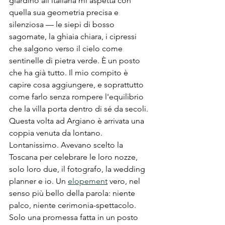
giardino all'italiana mi aspetta con 
quella sua geometria precisa e 
silenziosa — le siepi di bosso 
sagomate, la ghiaia chiara, i cipressi 
che salgono verso il cielo come 
sentinelle di pietra verde. È un posto 
che ha già tutto. Il mio compito è 
capire cosa aggiungere, e soprattutto 
come farlo senza rompere l'equilibrio 
che la villa porta dentro di sé da secoli.
Questa volta ad Argiano è arrivata una 
coppia venuta da lontano. 
Lontanissimo. Avevano scelto la 
Toscana per celebrare le loro nozze, 
solo loro due, il fotografo, la wedding 
planner e io. Un 
elopement
 vero, nel 
senso più bello della parola: niente 
palco, niente cerimonia-spettacolo. 
Solo una promessa fatta in un posto 