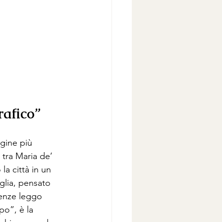
rafico”
gine più 
 tra Maria de’ 
la città in un 
glia, pensato 
renze leggo 
o”, è la 