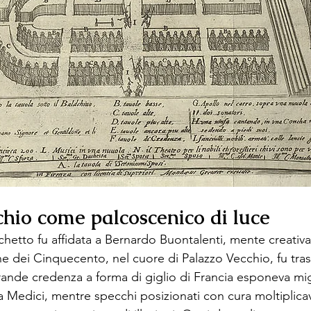
hio come palcoscenico di luce
nchetto fu affidata a Bernardo Buontalenti, mente creativ
one dei Cinquecento, nel cuore di Palazzo Vecchio, fu tra
rande credenza a forma di giglio di Francia esponeva migl
ia Medici, mentre specchi posizionati con cura moltiplicav