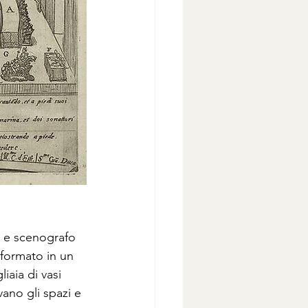
a e scenografo 
sformato in un 
iaia di vasi 
ano gli spazi e 