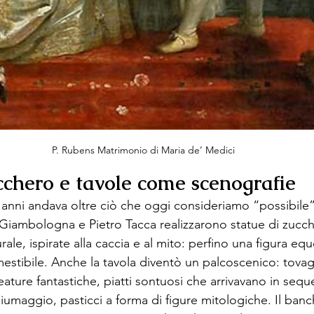
P. Rubens Matrimonio di Maria de’ Medici
cchero e tavole come scenografie
i anni andava oltre ciò che oggi consideriamo “possibile”
 Giambologna e Pietro Tacca realizzarono statue di zucch
ale, ispirate alla caccia e al mito: perfino una figura equ
tibile. Anche la tavola diventò un palcoscenico: tovagli
eature fantastiche, piatti sontuosi che arrivavano in sequ
iumaggio, pasticci a forma di figure mitologiche. Il ban