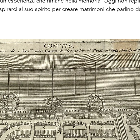
e un’esperienza che rimane nella memoria. Oggi non repl
pirarci al suo spirito per creare matrimoni che parlino dav