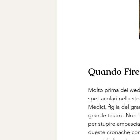
Quando Firen
Molto prima dei wedd
spettacolari nella st
Medici, figlia del gr
grande teatro. Non fu
per stupire ambascia
queste cronache come