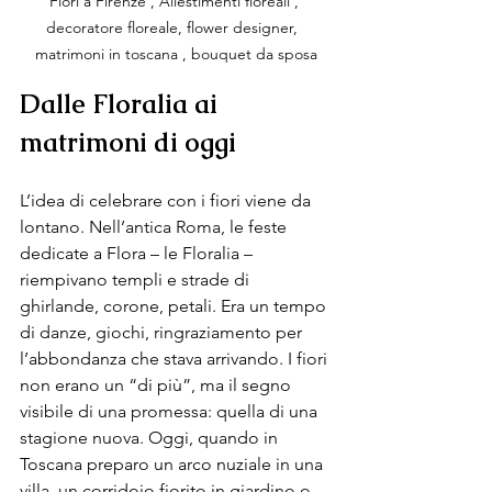
Fiori a Firenze , Allestimenti floreali , 
decoratore floreale, flower designer,  
matrimoni in toscana , bouquet da sposa
Dalle Floralia ai 
matrimoni di oggi
L’idea di celebrare con i fiori viene da 
lontano. Nell’antica Roma, le feste 
dedicate a Flora – le Floralia – 
riempivano templi e strade di 
ghirlande, corone, petali. Era un tempo 
di danze, giochi, ringraziamento per 
l’abbondanza che stava arrivando. I fiori 
non erano un “di più”, ma il segno 
visibile di una promessa: quella di una 
stagione nuova. Oggi, quando in 
Toscana preparo un arco nuziale in una 
villa, un corridoio fiorito in giardino o 