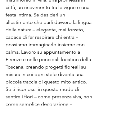
città, un ricevimento tra le vigne o una 
festa intima. Se desideri un 
allestimento che parli davvero la lingua 
della natura – elegante, mai forzato, 
capace di far respirare chi entra – 
possiamo immaginarlo insieme con 
calma. Lavoro su appuntamento a 
Firenze e nelle principali location della 
Toscana, creando progetti floreali su 
misura in cui ogni stelo diventa una 
piccola traccia di questo mito antico. 
Se ti riconosci in questo modo di 
sentire i fiori – come presenza viva, non 
come semplice decorazione – 
possiamo partire da una conversazione 
e lasciare che sia la tua storia a 
incontrare, a modo suo, la scia di Flora.