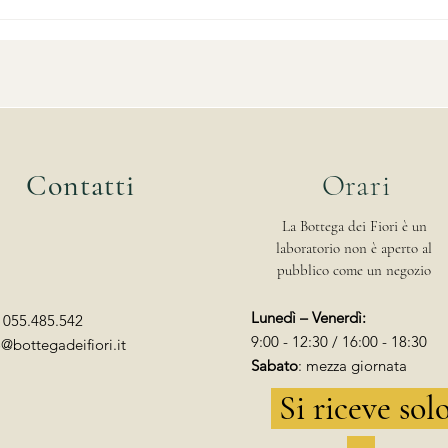
Matrimonio a settembre in
Quan
Toscana: fiori, luce e
desi
atmosfera
in T
pens
Contatti
Orari
La Bottega dei Fiori è un
laboratorio non è aperto al
pubblico come un negozio
Lunedì – Venerdì:
: 055.485.542
9:00 - 12:30 / 16:00 - 18:30
o@bottegadeifiori.it
Sabato
: mezza giornata
Si riceve sol