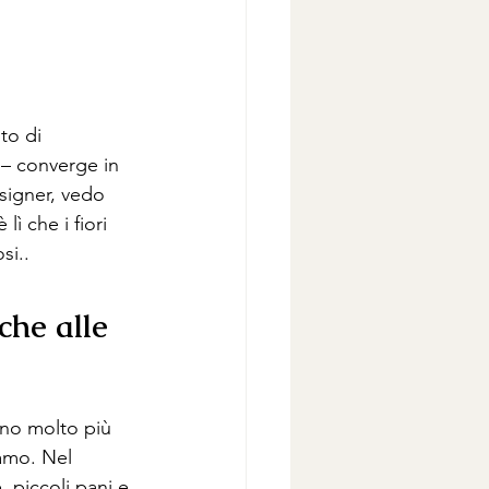
to di 
n – converge in 
signer, vedo 
ì che i fiori 
si.
.
che alle 
ono molto più 
amo. Nel 
piccoli pani e 