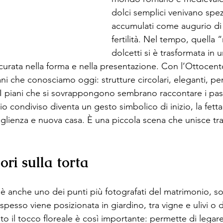
dolci semplici venivano spez
accumulati come augurio di 
fertilità. Nel tempo, quella
dolcetti si è trasformata in u
curata nella forma e nella presentazione. Con l’Ottocento
ani che conosciamo oggi: strutture circolari, eleganti, pe
. I piani che si sovrappongono sembrano raccontare i passi
io condiviso diventa un gesto simbolico di inizio, la fetta 
coglienza e nuova casa. È una piccola scena che unisce tra
iori sulla torta
 è anche uno dei punti più fotografati del matrimonio, so
pesso viene posizionata in giardino, tra vigne e ulivi o d
sto il tocco floreale è così importante: permette di legare 