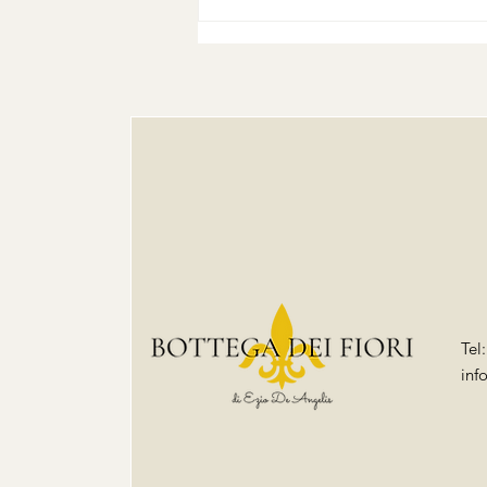
Villa Medicea di Artimino:
fiori per una location regale
Tel
inf