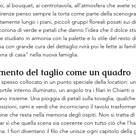
to, al bouquet, ai centrotavola, all’atmosfera che avete s
irenze penso sempre la torta come parte della scenografia
ente lungo i piani, piccoli gruppi floreali posati sui dive
corona di verde e petali che danno l’idea che il dolce st
ne studiato in armonia con la palette e lo stile del resto 
a con grande cura del dettaglio.
rvirà poi le fette ai fami
ona di casa" nella nuova famiglia.
omento del taglio come un quadro
a è spesso collocato in un punto speciale della location: u
ortile interno illuminato, un angolo tra i filari in Chianti o
rano insieme. Una pioggia di petali sulla tovaglia, qualch
sizioni, rami e verdi che incorniciano il tavolo trasforma
ne che resta nella memoria degli ospiti. Non si tratta di
ar sì che quella scena sia coerente con tutto ciò che l’ha
ena. I fiori diventano il filo che unisce ogni capitolo della 