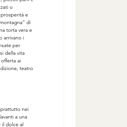
zati o 
prosperità e 
 “montagna” di 
na torta vera e 
 arrivano i 
nsate per 
 della vita 
offerta ai 
dizione, teatro 
prattutto nei 
avanti a una 
il dolce al 