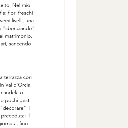
celto. Nel mio 
: fiori freschi 
rsi livelli, una 
ia “sbocciando” 
del matrimonio, 
liari, sancendo 
na terrazza con 
 in Val d’Orcia. 
e candela o 
no pochi gesti 
 “decorare” il 
 preceduta: il 
giornata, fino 