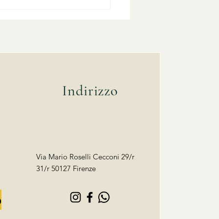
do prenotare un floral
gner per un matrimonio
oscana: prima di quanto
i
Indirizzo
Via Mario Roselli Cecconi 29/r
31/r 50127 Firenze
o