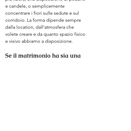
e candele, o semplicemente 
concentrare i fiori sulle sedute e sul 
corridoio. La forma dipende sempre 
dalla location, dall'atmosfera che 
volete creare e da quanto spazio fisico 
e visivo abbiamo a disposizione.
Se il matrimonio ha sia una 
cerimonia religiosa che un 
rito simbolico, il budget 
raddoppia?
Non necessariamente, ma bisogna 
essere onesti: due luoghi diversi 
significano due allestimenti da pensare 
e da gestire. In alcuni casi è possibile 
spostare elementi da un contesto 
all'altro — una composizione che dalla 
chiesa arriva al giardino, ad esempio — 